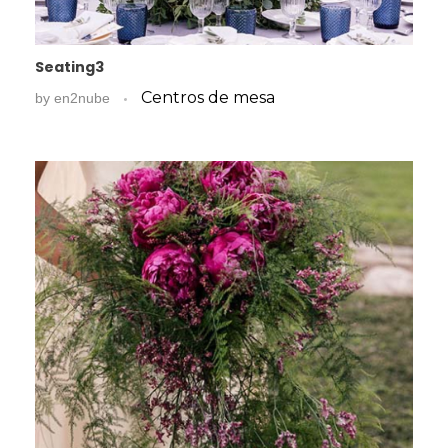
Seating3
Centros de mesa
by
en2nube