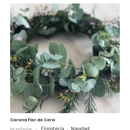
Corona Flor de Cera
Floristería
Navidad
by
en2nube