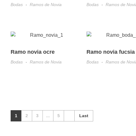
Bodas
Ramos de Novia
Bodas
Ramos de Novi
Ramo novia ocre
Ramo novia fucsia
Bodas
Ramos de Novia
Bodas
Ramos de Novi
1
2
3
...
5
Last