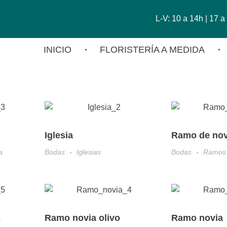
L-V: 10 a 14h | 17 
INICIO
FLORISTERÍA A MEDIDA
Iglesia
Ramo de nov
a
Bodas
Iglesias
Bodas
Ramos 
2
Ramo novia olivo
Ramo novia