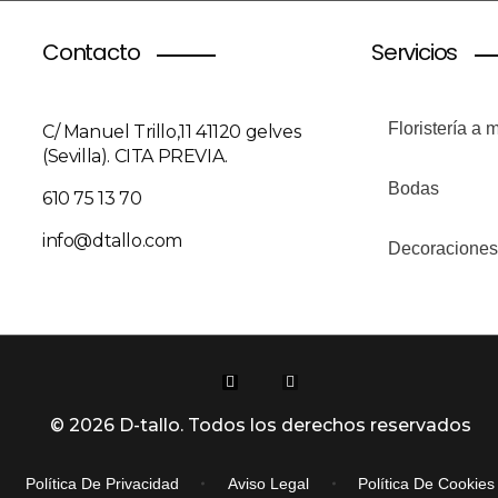
Contacto
Servicios
Floristería a 
C/ Manuel Trillo,11 41120 gelves
(Sevilla). CITA PREVIA.
Bodas
610 75 13 70
info@dtallo.com
Decoraciones
© 2026 D-tallo. Todos los derechos reservados
Política De Privacidad
Aviso Legal
Política De Cookies