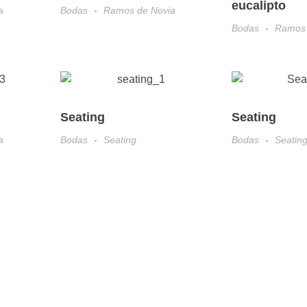
eucalipto
a
Bodas
Ramos de Novia
Bodas
Ramos 
Seating
Seating
a
Bodas
Seating
Bodas
Seatin