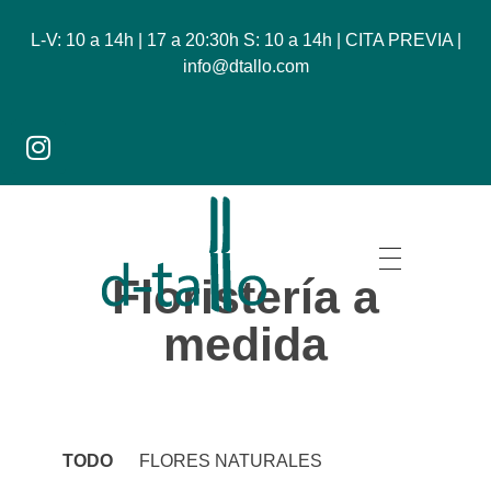
L-V: 10 a 14h | 17 a 20:30h S: 10 a 14h | CITA PREVIA |
info@dtallo.com
Floristería a
Dtallo - Tienda online de flores
medida
TODO
FLORES NATURALES