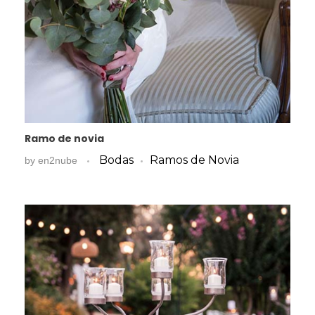
Ramo de novia
Bodas
Ramos de Novia
by
en2nube