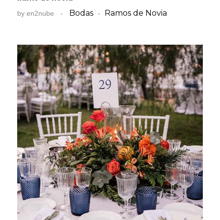
Bodas
Ramos de Novia
by
en2nube