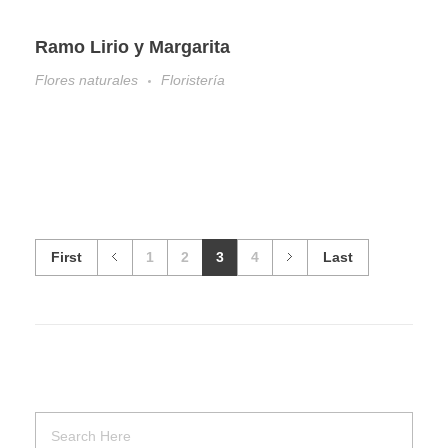
Ramo Lirio y Margarita
Flores naturales
Floristería
First
1
2
3
4
Last