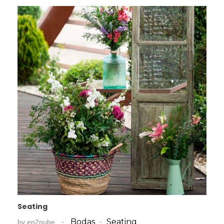
Seating
Bodas
Seating
by
en2nube