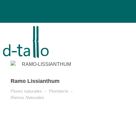
Dtallo - Tienda online de flores
Ramo Lissianthum
Flores naturales
Floristería
Ramos Naturales