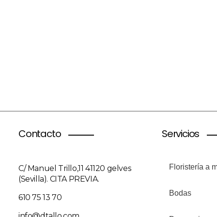
Contacto
Servicios
Floristería a 
C/ Manuel Trillo,11 41120 gelves
(Sevilla). CITA PREVIA.
Bodas
610 75 13 70
info@dtallo.com